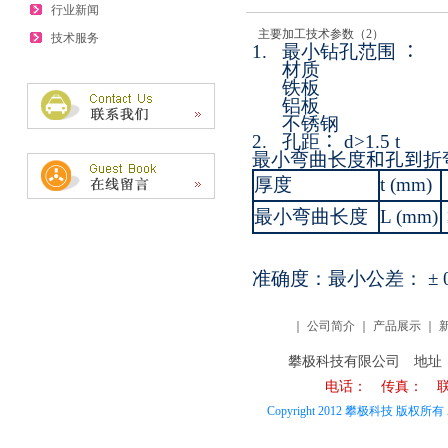
行业新闻
主要加工技术参数（2）
技术服务
1.
最小钻孔范围
：
材质
铁板
铝板
不锈钢
2.
孔距
：
d>1.5 t
最小弯曲长度
和孔
到
折
厚度
t (mm)
最小弯曲长度
L (mm)
准确度：最小公差：
± 
｜
公司简介
｜
产品展示
｜
攀极科技有限公司 地址
电话： 传真： 联系
Copyright 2012 攀极科技 版权所有 Al